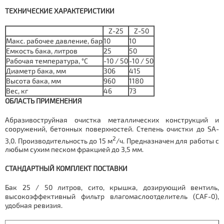
ТЕХНИЧЕСКИЕ ХАРАКТЕРИСТИКИ
Z-25
Z-50
Макс. рабочее давление, бар
10
10
Емкость бака, литров
25
50
Рабочая температура, °C
-10 / 50
-10 / 50
Диаметр бака, мм
306
415
Высота бака, мм
960
1180
Вес, кг
46
73
ОБЛАСТЬ ПРИМЕНЕНИЯ
Абразивоструйная очистка металлических конструкций и
сооружений, бетонных поверхностей. Степень очистки до SA-
2
3,0. Производительность до 15 м
/ч. Предназначен для работы с
любым сухим песком фракцией до 3,5 мм.
СТАНДАРТНЫЙ КОМПЛЕКТ ПОСТАВКИ
Бак 25 / 50 литров, сито, крышка, дозирующий вентиль,
высокоэффективный фильтр влагомаслоотделитель (CAF-0),
удобная ревизия.