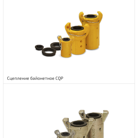
руб.
NaN руб.
Сцепление байонетное CQP
Подробнее
9 euro
738 руб.