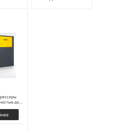
рессоры
ностью до
omprag
бнее