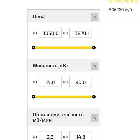
6 180 euro
506760 руб.
Цена
от
до
Мощность, кВт
от
до
Производительность,
м3/мин
от
до