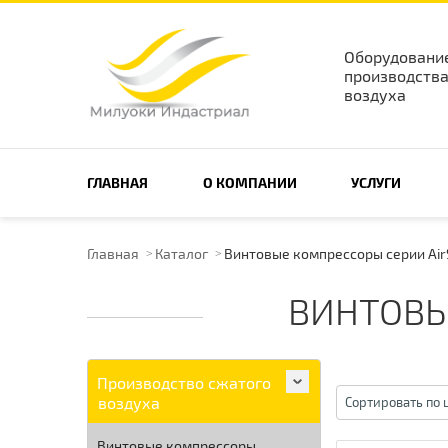
Оборудовани
производства
воздуха
ПОИСК ПО САЙТУ
ГЛАВНАЯ
О КОМПАНИИ
УСЛУГИ
Главная
Каталог
Винтовые компрессоры серии AirS
ВИНТОВЫ
Производство сжатого
воздуха
Сортировать по ц
Винтовые компрессоры