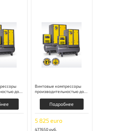
рессоры
Винтовые компрессоры
ностью до
производительностью до
встроенным
3,6 м3/мин cо встроенным
mprag
осушителем Comprag
бнее
Подробнее
5 825 euro
477650 руб.