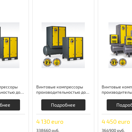
прессоры
Винтовые компрессоры
Винтовые комп
ностью до
производительностью до
производитель
mprag
3,6 м3/мин Comprag
2,3 м3/мин cо 
осушителем Co
бнее
Подробнее
Подро
4 130 euro
4 450 euro
338660 руб.
364900 руб.