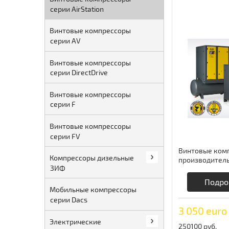
серии AirStation
Винтовые компрессоры
серии AV
Винтовые компрессоры
серии DirectDrive
Винтовые компрессоры
серии F
Винтовые компрессоры
серии FV
Винтовые ком
Компрессоры дизельные
производитель
ЗИФ
2,3 м3/мин Co
Подро
Мобильные компрессоры
серии Dacs
3 050 euro
Электрические
250100 руб.