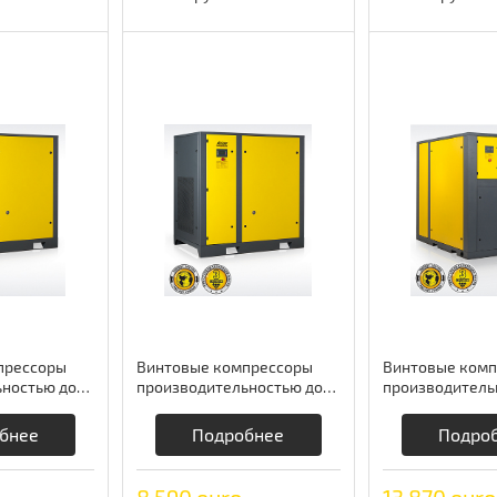
прессоры
Винтовые компрессоры
Винтовые комп
ностью до
производительностью до
производитель
mprag
8,7 м3/мин Comprag
14,8 м3/мин C
бнее
Подробнее
Подро