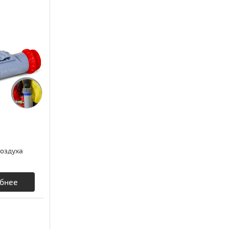
оздуха
бнее