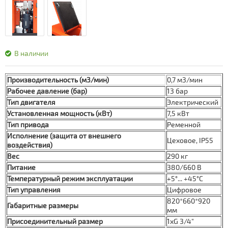
В наличии
Производительность (м3/мин)
0,7 м3/мин
Рабочее давление (бар)
13 бар
Тип двигателя
Электрический
Установленная мощность (кВт)
7,5 кВт
Тип привода
Ременной
Исполнение (защита от внешнего
Цеховое, IP55
воздействия)
Вес
290 кг
Питание
380/660 В
Температурный режим эксплуатации
+5°... +45°С
Тип управления
Цифровое
820*660*920
Габаритные размеры
мм
Присоединительный размер
1хG 3/4"