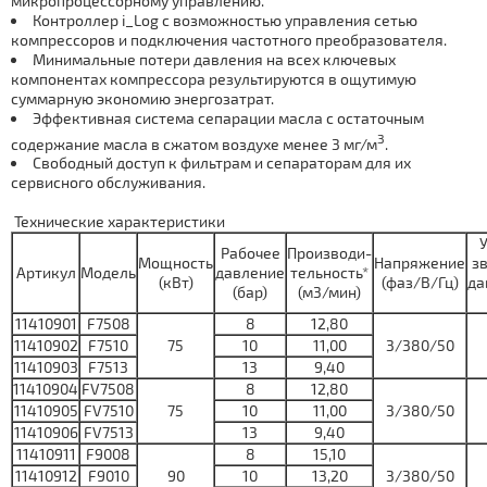
микропроцессорному управлению.
Контроллер i_Log с возможностью управления сетью
компрессоров и подключения частотного преобразователя.
Минимальные потери давления на всех ключевых
компонентах компрессора результируются в ощутимую
суммарную экономию энергозатрат.
Эффективная система сепарации масла с остаточным
3
содержание масла в сжатом воздухе менее 3 мг/м
.
Свободный доступ к фильтрам и сепараторам для их
сервисного обслуживания.
Технические характеристики
Рабочее
Производи-
Мощность
Напряжение
з
Артикул
Модель
давление
тельность*
(кВт)
(фаз/В/Гц)
да
(бар)
(м3/мин)
11410901
F7508
8
12,80
11410902
F7510
75
10
11,00
3/380/50
11410903
F7513
13
9,40
11410904
FV7508
8
12,80
11410905
FV7510
75
10
11,00
3/380/50
11410906
FV7513
13
9,40
11410911
F9008
8
15,10
11410912
F9010
90
10
13,20
3/380/50