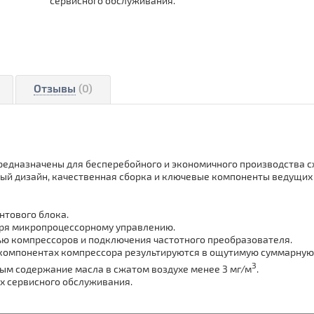
сервисного обслуживания.
Отзывы
(0)
едназначены для бесперебойного и экономичного производства с
ый дизайн, качественная сборка и ключевые компоненты ведущих
нтового блока.
ря микропроцессорному управлению.
ью компрессоров и подключения частотного преобразователя.
компонентах компрессора результируются в ощутимую суммарную
3
ым содержание масла в сжатом воздухе менее 3 мг/м
.
их сервисного обслуживания.