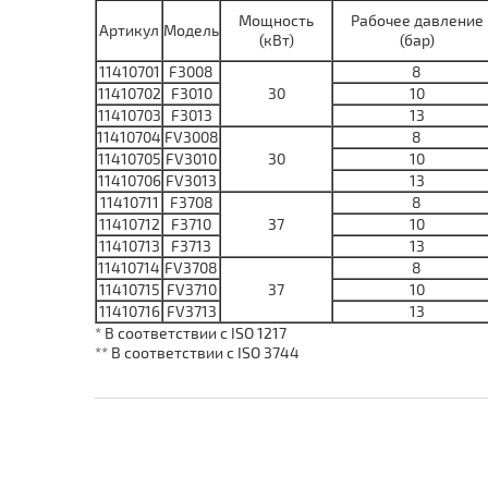
Мощность
Рабочее давление
Артикул
Модель
(кВт)
(бар)
11410701
F3008
8
11410702
F3010
30
10
11410703
F3013
13
11410704
FV3008
8
11410705
FV3010
30
10
11410706
FV3013
13
11410711
F3708
8
11410712
F3710
37
10
11410713
F3713
13
11410714
FV3708
8
11410715
FV3710
37
10
11410716
FV3713
13
* В соответствии с ISO 1217
** В соответствии с ISO 3744