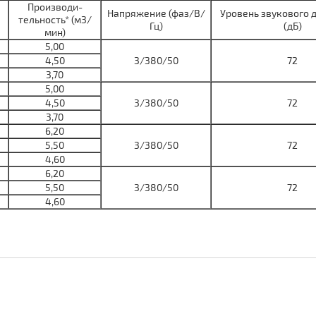
Производи-
Напряжение (фаз/В/
Уровень звукового 
тельность* (м3/
Гц)
(дБ)
мин)
5,00
4,50
3/380/50
72
3,70
5,00
4,50
3/380/50
72
3,70
6,20
5,50
3/380/50
72
4,60
6,20
5,50
3/380/50
72
4,60