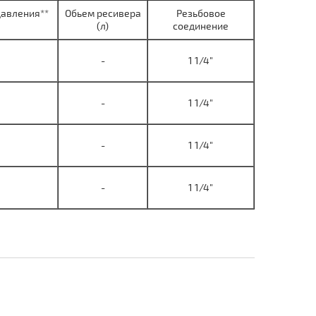
давления**
Обьем ресивера
Резьбовое
(л)
соединение
-
1 1/4"
-
1 1/4"
-
1 1/4"
-
1 1/4"